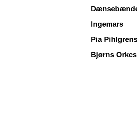
Dænsebænde
Ingemars
Pia Pihlgren
Bjørns Orkes