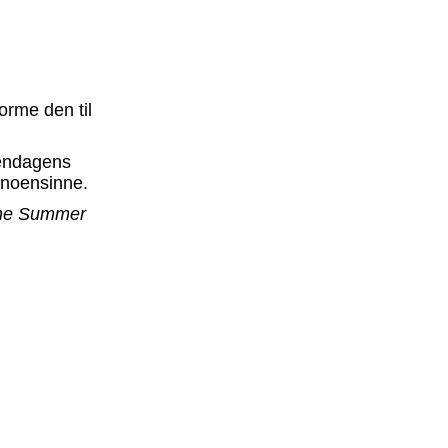
forme den til
gendagens
 noensinne.
he Summer
at julegrøten
trytoner og små
-tallets
Refreshments
, men vi kaller