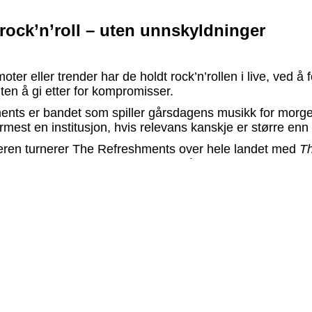
rock’n’roll – uten unnskyldninger
oter eller trender har de holdt rock’n’rollen i live, ved å 
ten å gi etter for kompromisser.
ents er bandet som spiller gårsdagens musikk for mor
mest en institusjon, hvis relevans kanskje er større enn
en turnerer The Refreshments over hele landet med
T
t blir bandets trettiseksommerturné. Og akkurat i tide til 
ke, drar de på en rocka juleturné.
’roll i sin aller edleste form. Smakfullt krydret med coun
alltid tilstedeværende rockabillyen."
é, rockbladet.se
ike deler av den amerikanske sørstatens rock’n’roll og 50
0-tallets britiske variant av disse elementene, har The 
t eget lydbilde. Man kan kalle det blues, country eller soul