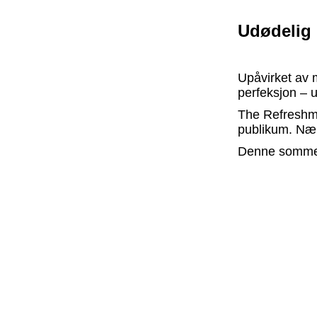
Udødelig 
Upåvirket av m
perfeksjon – u
The Refreshm
publikum. Nær
Denne sommer
Tour 2025
. De
begynner å ko
"Det er rock’n
blunk til den 
– Cathrin Linn
Ved å blande l
country med 7
skapt sitt hel
det rock’n’roll.