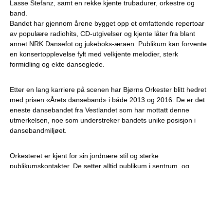
Lasse Stefanz, samt en rekke kjente trubadurer, orkestre og
band.
Bandet har gjennom årene bygget opp et omfattende repertoar
av populære radiohits, CD-utgivelser og kjente låter fra blant
annet NRK Dansefot og jukeboks-æraen. Publikum kan forvente
en konsertopplevelse fylt med velkjente melodier, sterk
formidling og ekte danseglede.
Etter en lang karriere på scenen har Bjørns Orkester blitt hedret
med prisen «Årets danseband» i både 2013 og 2016. De er det
eneste dansebandet fra Vestlandet som har mottatt denne
utmerkelsen, noe som understreker bandets unike posisjon i
dansebandmiljøet.
Orkesteret er kjent for sin jordnære stil og sterke
publikumskontakter. De setter alltid publikum i sentrum, og
leverer konserter preget av spilleglede, energi og erfaring. Når
Bjørns Orkester entrer scenen, møter publikum rutinerte
musikere med kvalitet og tilstedeværelse som få kan matche.
Som det eneste tradisjonelle dansebandet har Bjørns Orkester
spilt på Øyafestivalen i Oslo, noe som viser bandets brede